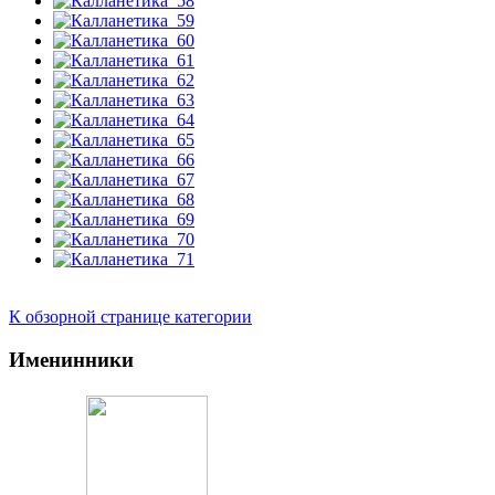
К обзорной странице категории
Именинники