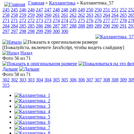
Главная
»
Калланетика
» Калланетика_57
245
245
246
246
247
247
248
248
249
249
250
250
251
251
252
25
258
258
259
259
260
260
261
261
262
262
263
263
264
264
265
26
271
271
272
272
273
273
274
274
275
275
276
276
277
277
278
27
284
284
285
285
286
286
287
287
288
288
289
289
290
290
291
29
297
297
298
298
299
299
300
300
[Пожалуйста, включите JavaScript, чтобы видеть слайдшоу]
Назад
Фото 56 из 71
Дальше
Фото 58 из 71
302
302
303
303
304
304
305
305
306
306
307
307
308
308
309
30
315