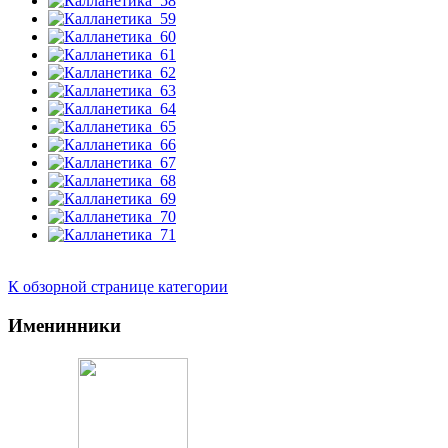
К обзорной странице категории
Именинники