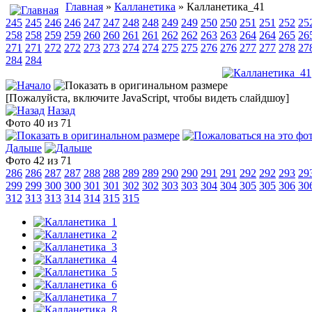
Главная
»
Калланетика
» Калланетика_41
245
245
246
246
247
247
248
248
249
249
250
250
251
251
252
25
258
258
259
259
260
260
261
261
262
262
263
263
264
264
265
26
271
271
272
272
273
273
274
274
275
275
276
276
277
277
278
27
284
284
[Пожалуйста, включите JavaScript, чтобы видеть слайдшоу]
Назад
Фото 40 из 71
Дальше
Фото 42 из 71
286
286
287
287
288
288
289
289
290
290
291
291
292
292
293
29
299
299
300
300
301
301
302
302
303
303
304
304
305
305
306
30
312
313
313
314
314
315
315