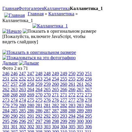
Главная
Фотогалерея
Калланетика
Калланетика_1
Главная
»
Калланетика
»
Калланетика_1
[Пожалуйста, включите JavaScript, чтобы
видеть слайдшоу]
Дальше
Фото 2 из 71
246
246
247
247
248
248
249
249
250
250
251
251
252
252
253
253
254
254
255
255
256
256
257
257
258
258
259
259
260
260
261
261
262
262
263
263
264
264
265
265
266
266
267
267
268
268
269
269
270
270
271
271
272
272
273
273
274
274
275
275
276
276
277
277
278
278
279
279
280
280
281
281
282
282
283
283
284
284
285
285
286
286
287
287
288
288
289
289
290
290
291
291
292
292
293
293
294
294
295
295
296
296
297
297
298
298
299
299
300
300
301
301
302
302
303
303
304
304
305
305
306
306
307
307
308
308
309
309
310
310
311
311