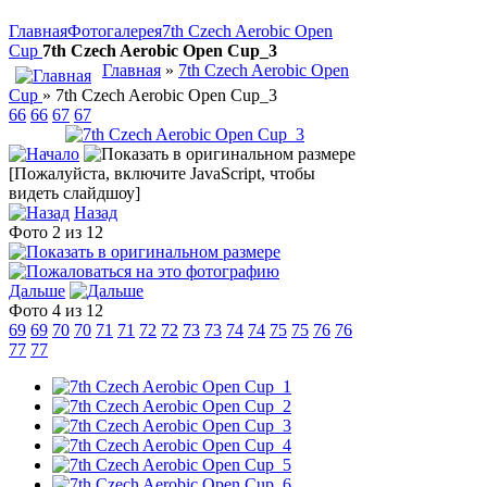
Главная
Фотогалерея
7th Czech Aerobic Open
Cup
7th Czech Aerobic Open Cup_3
Главная
»
7th Czech Aerobic Open
Cup
» 7th Czech Aerobic Open Cup_3
66
66
67
67
[Пожалуйста, включите JavaScript, чтобы
видеть слайдшоу]
Назад
Фото 2 из 12
Дальше
Фото 4 из 12
69
69
70
70
71
71
72
72
73
73
74
74
75
75
76
76
77
77