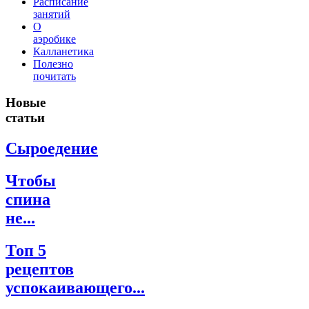
Расписание
занятий
О
аэробике
Калланетика
Полезно
почитать
Новые
статьи
Сыроедение
Чтобы
спина
не...
Топ 5
рецептов
успокаивающего...