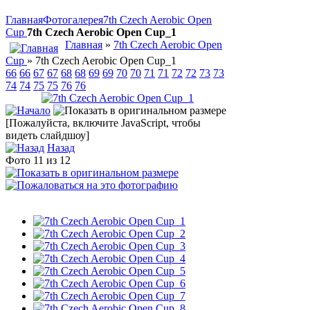
Главная
Фотогалерея
7th Czech Aerobic Open
Cup
7th Czech Aerobic Open Cup_1
Главная
»
7th Czech Aerobic Open
Cup
» 7th Czech Aerobic Open Cup_1
66
66
67
67
68
68
69
69
70
70
71
71
72
72
73
73
74
74
75
75
76
76
[Пожалуйста, включите JavaScript, чтобы
видеть слайдшоу]
Назад
Фото 11 из 12