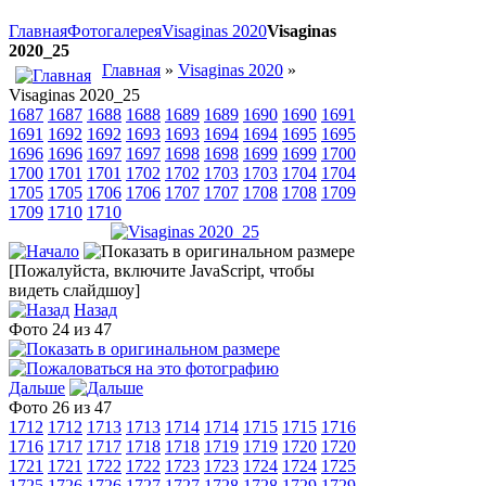
Главная
Фотогалерея
Visaginas 2020
Visaginas
2020_25
Главная
»
Visaginas 2020
»
Visaginas 2020_25
1687
1687
1688
1688
1689
1689
1690
1690
1691
1691
1692
1692
1693
1693
1694
1694
1695
1695
1696
1696
1697
1697
1698
1698
1699
1699
1700
1700
1701
1701
1702
1702
1703
1703
1704
1704
1705
1705
1706
1706
1707
1707
1708
1708
1709
1709
1710
1710
[Пожалуйста, включите JavaScript, чтобы
видеть слайдшоу]
Назад
Фото 24 из 47
Дальше
Фото 26 из 47
1712
1712
1713
1713
1714
1714
1715
1715
1716
1716
1717
1717
1718
1718
1719
1719
1720
1720
1721
1721
1722
1722
1723
1723
1724
1724
1725
1725
1726
1726
1727
1727
1728
1728
1729
1729