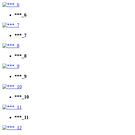
***_6
***_7
***_8
***_9
***_10
***_11