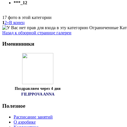
***_12
17 фото в этой категории
1
2
»
В конец
Ограниченные Кат
Назад к обзорной странице галереи
Именинники
Поздравляем через 4 дня
FILIPPOVA ANNA
Полезное
Расписание занятий
О аэробике