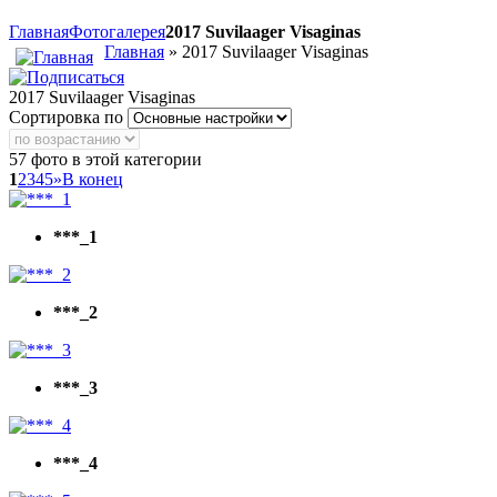
Главная
Фотогалерея
2017 Suvilaager Visaginas
Главная
» 2017 Suvilaager Visaginas
2017 Suvilaager Visaginas
Сортировка по
57 фото в этой категории
1
2
3
4
5
»
В конец
***_1
***_2
***_3
***_4