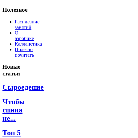
Полезное
Расписание
занятий
О
аэробике
Калланетика
Полезно
почитать
Новые
статьи
Сыроедение
Чтобы
спина
не...
Топ 5