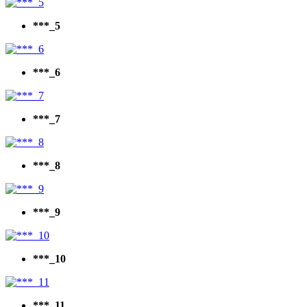
***_5
***_6
***_7
***_8
***_9
***_10
***_11