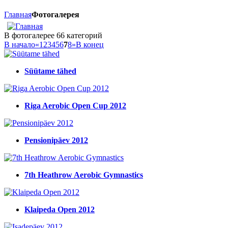
Главная
Фотогалерея
В фотогалерее 66 категорий
В начало
«
1
2
3
4
5
6
7
8
»
В конец
Süütame tähed
Riga Aerobic Open Cup 2012
Pensionipäev 2012
7th Heathrow Aerobic Gymnastics
Klaipeda Open 2012