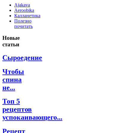
Ajakava
Aeroobika
Калланетика
Полезно
почитать
Новые
статьи
Сыроедение
Чтобы
спина
не...
Топ 5
рецептов
успокаивающего...
Рецепт