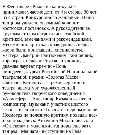
В Фестивале «Рижские каникулы!»
принимали участие дети от 4 и старше 30 лет
из 4 стран. Конкурс много жанровый. Наши
танцоры увидели огромный колорит
костюмов, постановок. А руководители за
круглым столом встретились судейской
критикой, замечаниями и рекомендациями.
Несомненно критика справедливая, ведь в
жюри были приглашены специалисты,
мастера. Дмитрий Гайтюкевич- танцовщик,
хореограф, педагог Рижского училища,
дважды лауреат премии «Ночь
лицедеев»,лауреат Российской Национальной
театральной премии «Золотая Маска»
Светлана Кинециус — режиссер кино и
театра, драматург, художественный
руководитель творческого объединения
«Атмосфера». Александр Казаков — певец,
композитор, музыкант, участник шестого
сезона телепроекта «Голос» на первом канале.
Несмотря на полезную критику, похвалы все-
таки дождались. Ангелина Михайлова соло
«Стрекоза» и маленькие танцоры еще раз с
танцем «Мышата» выступили на Гала