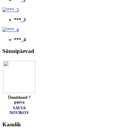
***_3
***_4
Sünnipäevad
Õnnitlused 7
päeva
SAVVA
NOVIKOV
Kasulik