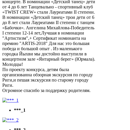
концерте. В номинации «Детский танец» дети
от 4 до 6 лет Танцевально - спортивный клуб
«TWIST CREW» стали Лауреатами II степени.
В номинации «Детский танец» трои дети от 6
до 8 лет стали Лауреатами II степени с танцем
«Бабочки». Ангелина Михайлова-Победитель
I степени 12-14 лет,Лучшая в номинации
"Артистизм",+ Сертификат номинанта на
премию "АRTIS-2018" Для нас это большая
победа и большой опыт . Из маленького
городка Йыхви мы достойно выступили в
концертном зале «Янтарный берег» (Юрмала).
Молодцы!
По проекту конкурса, детям была
организованна обзорная экскурсия по городу
Риги,и пешая экскурсия по старому городу
Риги.
Огромное спасибо за поддержку родителям.
***_1
***_2