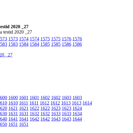
estid 2020 _27
a testid 2020 _27
573
1573
1574
1574
1575
1575
1576
1576
583
1583
1584
1584
1585
1585
1586
1586
600
1600
1601
1601
1602
1602
1603
1603
610
1610
1611
1611
1612
1612
1613
1613
1614
620
1621
1621
1622
1622
1623
1623
1624
630
1631
1631
1632
1632
1633
1633
1634
640
1641
1641
1642
1642
1643
1643
1644
650
1651
1651