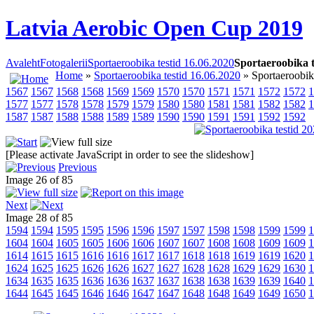
Latvia Aerobic Open Cup 2019
Avaleht
Fotogalerii
Sportaeroobika testid 16.06.2020
Sportaeroobika t
Home
»
Sportaeroobika testid 16.06.2020
» Sportaeroobik
1567
1567
1568
1568
1569
1569
1570
1570
1571
1571
1572
1572
1
1577
1577
1578
1578
1579
1579
1580
1580
1581
1581
1582
1582
1
1587
1587
1588
1588
1589
1589
1590
1590
1591
1591
1592
1592
[Please activate JavaScript in order to see the slideshow]
Previous
Image 26 of 85
Next
Image 28 of 85
1594
1594
1595
1595
1596
1596
1597
1597
1598
1598
1599
1599
1
1604
1604
1605
1605
1606
1606
1607
1607
1608
1608
1609
1609
1
1614
1615
1615
1616
1616
1617
1617
1618
1618
1619
1619
1620
1
1624
1625
1625
1626
1626
1627
1627
1628
1628
1629
1629
1630
1
1634
1635
1635
1636
1636
1637
1637
1638
1638
1639
1639
1640
1
1644
1645
1645
1646
1646
1647
1647
1648
1648
1649
1649
1650
1